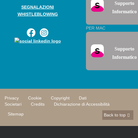
Supporto
SEGNALAZIONI
Informatico
WHISTLEBLOWING
PER MAC
Supporto
Informatico
Privacy
Cookie
Copyright
Dati
Societari
Credits
Dichiarazione di Accessibilità
Sitemap
Back to top