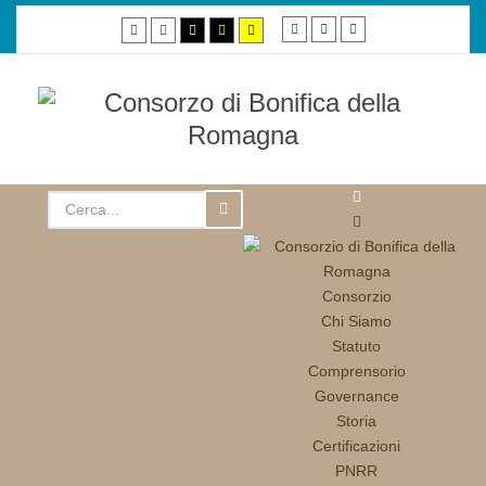
Smaller
Default
Larger
Default
Night
High
High
High
font
font
font
mode
mode
contrast
contrast
contrast
black/white
black/yellow
yellow/black
mode.
mode.
mode.
Consorzio
Chi Siamo
Statuto
Comprensorio
Governance
Storia
Certificazioni
PNRR