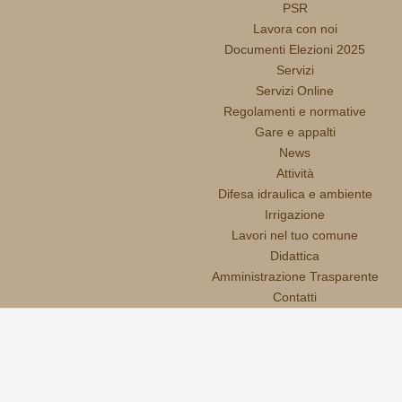
PSR
Lavora con noi
Documenti Elezioni 2025
Servizi
Servizi Online
Regolamenti e normative
Gare e appalti
News
Attività
Difesa idraulica e ambiente
Irrigazione
Lavori nel tuo comune
Didattica
Amministrazione Trasparente
Contatti