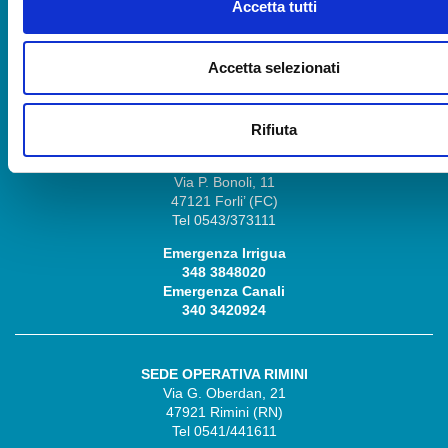
Accetta tutti
Tel 0544/249811
Emergenza Irrigua
348 3848030
Accetta selezionati
Emergenza Canali
348 3848028
Rifiuta
SEDE OPERATIVA FORLÌ
Via P. Bonoli, 11
47121 Forli’ (FC)
Tel 0543/373111
Emergenza Irrigua
348 3848020
Emergenza Canali
340 3420924
SEDE OPERATIVA RIMINI
Via G. Oberdan, 21
47921 Rimini (RN)
Tel 0541/441611