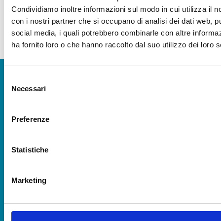
Condividiamo inoltre informazioni sul modo in cui utilizza il no
con i nostri partner che si occupano di analisi dei dati web, pu
social media, i quali potrebbero combinarle con altre informa
ha fornito loro o che hanno raccolto dal suo utilizzo dei loro s
Selezione
Necessari
del
SEDE LEGALE CESENA
consenso
Via R. Lambruschini, 195
47521 Cesena (FC)
Preferenze
Tel 0547/327410
Emergenza Irrigua:
349 5225016
Statistiche
Emergenza Canali
349 5225015
Marketing
SEDE AMM.VA RAVENNA
Via Angelo Mariani, 26
48121 Ravenna (RA)