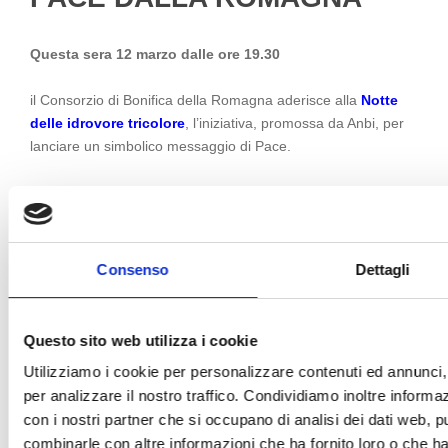
Questa sera 12 marzo dalle ore 19.30
il Consorzio di Bonifica della Romagna aderisce alla
Notte
delle idrovore tricolore
, l’iniziativa, promossa da Anbi, per
lanciare un simbolico messaggio di Pace.
Per l’occasione
l’impianto idrovoro di Madonna del Pino
si illuminerà
con i colori della nostra bandiera, come segno
di speranza collaborazione
e responsabilità verso il territorio e la comunità.
Consenso
Dettagli
Un invito a fermarsi guardare e condividere un
messaggio di pace.
Questo sito web utilizza i cookie
Utilizziamo i cookie per personalizzare contenuti ed annunci, 
per analizzare il nostro traffico. Condividiamo inoltre informazi
con i nostri partner che si occupano di analisi dei dati web, p
combinarle con altre informazioni che ha fornito loro o che ha