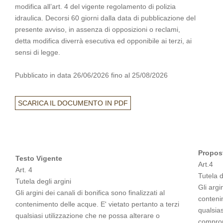
modifica all’art. 4 del vigente regolamento di polizia
idraulica. Decorsi 60 giorni dalla data di pubblicazione del
presente avviso, in assenza di opposizioni o reclami,
detta modifica diverrà esecutiva ed opponibile ai terzi, ai
sensi di legge.
Pubblicato in data 26/06/2026 fino al 25/08/2026
SCARICA IL DOCUMENTO IN PDF
Propost
Testo Vigente
Art.4
Art. 4
Tutela d
Tutela degli argini
Gli argi
Gli argini dei canali di bonifica sono finalizzati al
contenim
contenimento delle acque. E' vietato pertanto a terzi
qualsias
qualsiasi utilizzazione che ne possa alterare o
comprome