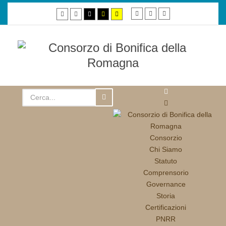
Smaller
Default
Larger
Default
Night
High
High
High
font
font
font
mode
mode
contrast
contrast
contrast
black/white
black/yellow
yellow/black
mode.
mode.
mode.
Consorzio
Chi Siamo
Statuto
Comprensorio
Governance
Storia
Certificazioni
PNRR