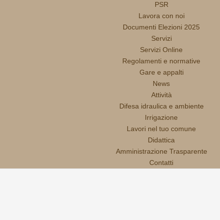
PSR
Lavora con noi
Documenti Elezioni 2025
Servizi
Servizi Online
Regolamenti e normative
Gare e appalti
News
Attività
Difesa idraulica e ambiente
Irrigazione
Lavori nel tuo comune
Didattica
Amministrazione Trasparente
Contatti