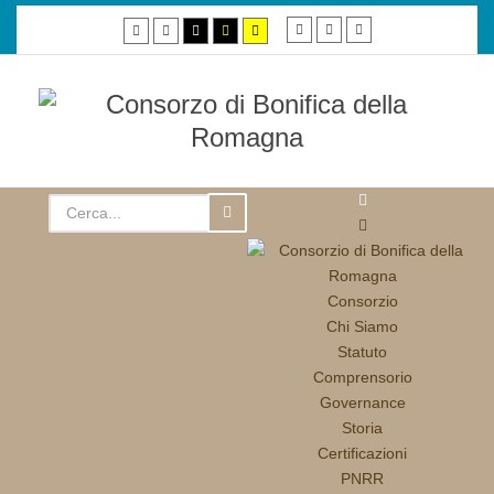
Smaller
Default
Larger
Default
Night
High
High
High
font
font
font
mode
mode
contrast
contrast
contrast
black/white
black/yellow
yellow/black
mode.
mode.
mode.
Consorzio
Chi Siamo
Statuto
Comprensorio
Governance
Storia
Certificazioni
PNRR