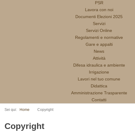
PSR
Lavora con noi
Documenti Elezioni 2025
Servizi
Servizi Online
Regolamenti e normative
Gare e appalti
News
Attività
Difesa idraulica e ambiente
Irrigazione
Lavori nel tuo comune
Didattica
Amministrazione Trasparente
Contatti
Sei qui:
Home
Copyright
Copyright