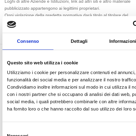
Loghi di altre Aziende e Istituzioni, link ad altri siti e altro materiale
pubblicizzato appartengono ai legittimi proprietari.
Ogni violazione della predetta normativa darà titolo al titolare del
sito di agire nelle sedi competenti per la tutela dei suoi diritti.
Consenso
Dettagli
Informazioni
Questo sito web utilizza i cookie
Utilizziamo i cookie per personalizzare contenuti ed annunci, 
funzionalità dei social media e per analizzare il nostro traffico
Condividiamo inoltre informazioni sul modo in cui utilizza il no
con i nostri partner che si occupano di analisi dei dati web, pu
social media, i quali potrebbero combinarle con altre informa
ha fornito loro o che hanno raccolto dal suo utilizzo dei loro s
Selezione
LE
NOSTRE CERTIFICAZIONI
Necessari