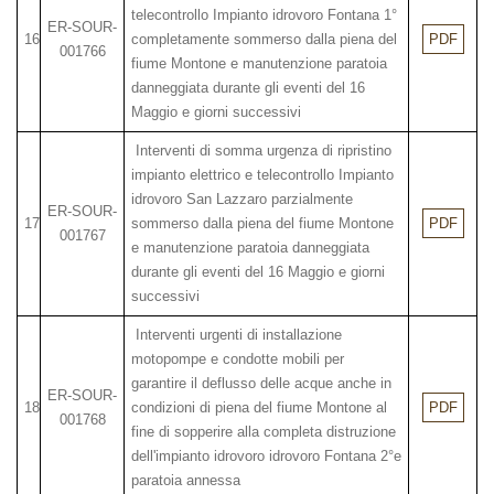
telecontrollo Impianto idrovoro Fontana 1°
ER-SOUR-
16
completamente sommerso dalla piena del
PDF
001766
fiume Montone e manutenzione paratoia
danneggiata durante gli eventi del 16
Maggio e giorni successivi
Interventi di somma urgenza di ripristino
impianto elettrico e telecontrollo Impianto
idrovoro San Lazzaro parzialmente
ER-SOUR-
17
sommerso dalla piena del fiume Montone
PDF
001767
e manutenzione paratoia danneggiata
durante gli eventi del 16 Maggio e giorni
successivi
Interventi urgenti di installazione
motopompe e condotte mobili per
garantire il deflusso delle acque anche in
ER-SOUR-
18
condizioni di piena del fiume Montone al
PDF
001768
fine di sopperire alla completa distruzione
dell'impianto idrovoro idrovoro Fontana 2°e
paratoia annessa