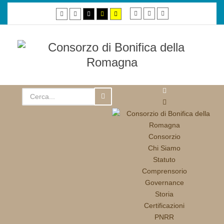
Smaller
Default
Larger
Default
Night
High
High
High
font
font
font
mode
mode
contrast
contrast
contrast
black/white
black/yellow
yellow/black
mode.
mode.
mode.
Consorzio
Chi Siamo
Statuto
Comprensorio
Governance
Storia
Certificazioni
PNRR