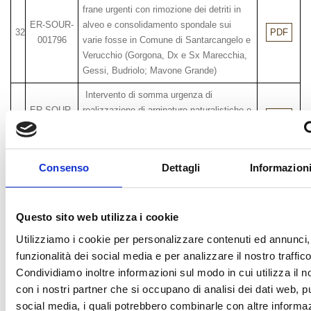
frane urgenti con rimozione dei detriti in
ER-SOUR-
alveo e consolidamento spondale sui
32
PDF
001796
varie fosse in Comune di Santarcangelo e
Verucchio (Gorgona, Dx e Sx Marecchia,
Gessi, Budriolo; Mavone Grande)
Intervento di somma urgenza di
ER-SOUR-
realizzazione di arginature naturalistiche e
33
PDF
001797
consolidamento spondale sui canali
Pircio, Donegallia, Ortolani
Intervento di somma urgenza di
Consenso
Dettagli
Informazioni
ER-SOUR-
34
consolidamento spondale e ripristino frane
PDF
001798
urgenti sui canali Piane e Raibano
Questo sito web utilizza i cookie
Intervento di somma urgenza di
ER-SOUR-
35
consolidamento spondale e ripristino frane
PDF
Utilizziamo i cookie per personalizzare contenuti ed annunci, 
001799
urgenti sui canali Alberello e Cella
funzionalità dei social media e per analizzare il nostro traffico
Condividiamo inoltre informazioni sul modo in cui utilizza il no
Intervento di somma urgenza di ripristino
con i nostri partner che si occupano di analisi dei dati web, pu
funionalità tratto apicale canale sinistra
ER-SOUR-
social media, i quali potrebbero combinarle con altre informa
36
Marecchia in corrispondneza delle due
PDF