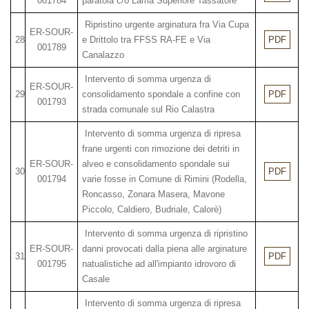
001784
paratoia c/o Lama Superiore Tassatore
Ripristino urgente arginatura fra Via Cupa
ER-SOUR-
28
e Drittolo tra FFSS RA-FE e Via
PDF
001789
Canalazzo
Intervento di somma urgenza di
ER-SOUR-
29
consolidamento spondale a confine con
PDF
001793
strada comunale sul Rio Calastra
Intervento di somma urgenza di ripresa
frane urgenti con rimozione dei detriti in
ER-SOUR-
alveo e consolidamento spondale sui
30
PDF
001794
varie fosse in Comune di Rimini (Rodella,
Roncasso, Zonara Masera, Mavone
Piccolo, Caldiero, Budriale, Calorè)
Intervento di somma urgenza di ripristino
ER-SOUR-
danni provocati dalla piena alle arginature
31
PDF
001795
natualistiche ad all'impianto idrovoro di
Casale
Intervento di somma urgenza di ripresa