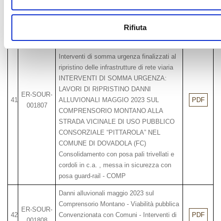
ripristino delle infrastrutture di rete viaria
Danni alluvionali maggio 2023 sul
Rifiuta
Comprensorio Montano - Viabilità pubblica
Consorziale - OO.PP. di Bonifica -
Interventi di somma urgenza finalizzati al
ripristino delle infrastrutture di rete viaria
INTERVENTI DI SOMMA URGENZA:
LAVORI DI RIPRISTINO DANNI
ER-SOUR-
41
ALLUVIONALI MAGGIO 2023 SUL
PDF
001807
COMPRENSORIO MONTANO ALLA
STRADA VICINALE DI USO PUBBLICO
CONSORZIALE “PITTAROLA” NEL
COMUNE DI DOVADOLA (FC)
Consolidamento con posa pali trivellati e
cordoli in c.a. , messa in sicurezza con
posa guard-rail - COMP
Danni alluvionali maggio 2023 sul
Comprensorio Montano - Viabilità pubblica
ER-SOUR-
42
Convenzionata con Comuni - Interventi di
PDF
001808