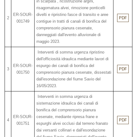
in scarpata , ricostruzione argini,
risagomatura alvei, rimozione ponticelli
ER-SOUR-
divelti e ripristino fasce di transito e aree
2
PDF
001749
contigue in tratti di canali di bonifica del
comprensorio pianura cesenate,
danneggiati dall'evento alluvionale di
maggio 2023.
Interventi di somma urgenza ripristino
dell'officiosità idraulica mediante lavori di
ER-SOUR-
espurgo dei canali di bonifica del
3
PDF
001750
comprensorio pianura cesenate, dissestati
dall'esondazione del fiume Savio del
16/05/2023.
Interventi in somma urgenza di
sistemazione idraulica dei canali di
bonifica del comprensorio pianura
ER-SOUR-
cesenate, mediante ripresa frane e
4
PDF
001751
espurghi alvei occlusi dal terreno franato
dai versanti collinari e dall'esondazione
del fiume Savio, danneggiati dall'evento