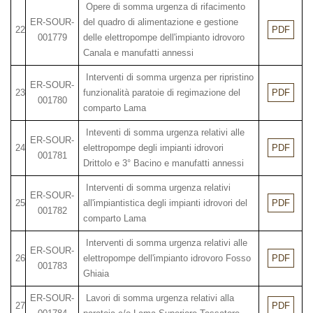
Opere di somma urgenza di rifacimento
ER-SOUR-
del quadro di alimentazione e gestione
22
PDF
001779
delle elettropompe dell'impianto idrovoro
Canala e manufatti annessi
Interventi di somma urgenza per ripristino
ER-SOUR-
23
funzionalità paratoie di regimazione del
PDF
001780
comparto Lama
Inteventi di somma urgenza relativi alle
ER-SOUR-
24
elettropompe degli impianti idrovori
PDF
001781
Drittolo e 3° Bacino e manufatti annessi
Interventi di somma urgenza relativi
ER-SOUR-
25
all'impiantistica degli impianti idrovori del
PDF
001782
comparto Lama
Interventi di somma urgenza relativi alle
ER-SOUR-
26
elettropompe dell'impianto idrovoro Fosso
PDF
001783
Ghiaia
ER-SOUR-
Lavori di somma urgenza relativi alla
27
PDF