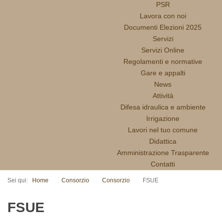
PSR
Lavora con noi
Documenti Elezioni 2025
Servizi
Servizi Online
Regolamenti e normative
Gare e appalti
News
Attività
Difesa idraulica e ambiente
Irrigazione
Lavori nel tuo comune
Didattica
Amministrazione Trasparente
Contatti
Sei qui:
Home
Consorzio
Consorzio
FSUE
FSUE