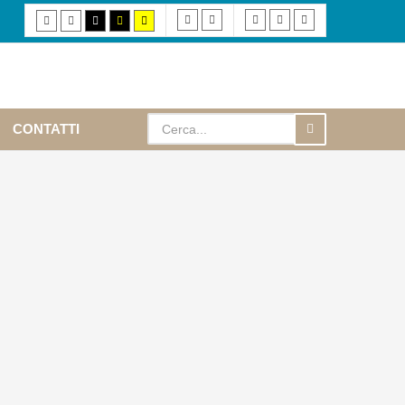
Fixed
Wide
Smaller
Default
Larger
Default
Night
High
High
High
layout
layout
font
font
font
mode
mode
contrast
contrast
contrast
black/white
black/yellow
yellow/black
mode.
mode.
mode.
CONTATTI