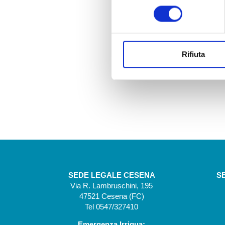
consenso
Rifiuta
SEDE LEGALE CESENA
S
Via R. Lambruschini, 195
47521 Cesena (FC)
Tel 0547/327410
Emergenza Irrigua: