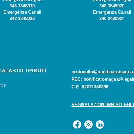
348 3848030
348 3848020
Emergenza Canali
Emergenza Canali
348 3848028
340 3420924
CATASTO TRIBUTI
protocollo@bonificaromagna.
PEC:
bonificaromagna@legalm
C.F.: 92071350398
SEGNALAZIONI WHISTLEB