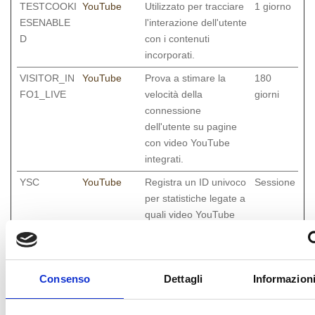
TESTCOOKI
YouTube
Utilizzato per tracciare
1 giorno
ESENABLE
l'interazione dell'utente
D
con i contenuti
incorporati.
VISITOR_IN
YouTube
Prova a stimare la
180
FO1_LIVE
velocità della
giorni
connessione
dell'utente su pagine
con video YouTube
integrati.
YSC
YouTube
Registra un ID univoco
Sessione
per statistiche legate a
quali video YouTube
sono stati visualizzati
dall'utente.
yt-icons-last-
YouTube
Necessario per
Persiste
Consenso
Dettagli
Informazioni
purged
l'implementazione e la
nte
funzionalità dei