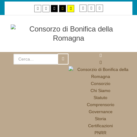
Smaller
Default
Larger
Default
Night
High
High
High
font
font
font
mode
mode
contrast
contrast
contrast
black/white
black/yellow
yellow/black
mode.
mode.
mode.
Consorzio
Chi Siamo
Statuto
Comprensorio
Governance
Storia
Certificazioni
PNRR