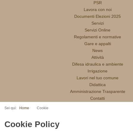
PSR
Lavora con noi
Documenti Elezioni 2025
Servizi
Servizi Online
Regolamenti e normative
Gare e appalti
News
Attività
Difesa idraulica e ambiente
Irrigazione
Lavori nel tuo comune
Didattica
Amministrazione Trasparente
Contatti
Sei qui:
Home
Cookie
Cookie Policy