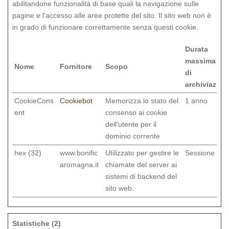
abilitandone funzionalità di base quali la navigazione sulle
pagine e l'accesso alle aree protette del sito. Il sito web non è
in grado di funzionare correttamente senza questi cookie.
Durata
massima
Nome
Fornitore
Scopo
di
archiviazion
CookieCons
Cookiebot
Memorizza lo stato del
1 anno
ent
consenso ai cookie
dell'utente per il
dominio corrente
hex (32)
www.bonific
Utilizzato per gestire le
Sessione
aromagna.it
chiamate del server ai
sistemi di backend del
sito web.
Statistiche (2)