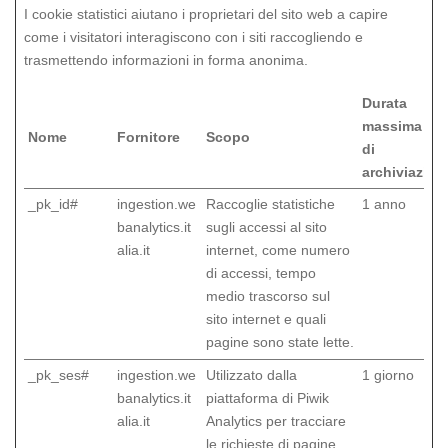
I cookie statistici aiutano i proprietari del sito web a capire
come i visitatori interagiscono con i siti raccogliendo e
trasmettendo informazioni in forma anonima.
Durata
massima
Nome
Fornitore
Scopo
di
archiviazion
_pk_id#
ingestion.we
Raccoglie statistiche
1 anno
banalytics.it
sugli accessi al sito
alia.it
internet, come numero
di accessi, tempo
medio trascorso sul
sito internet e quali
pagine sono state lette.
_pk_ses#
ingestion.we
Utilizzato dalla
1 giorno
banalytics.it
piattaforma di Piwik
alia.it
Analytics per tracciare
le richieste di pagine