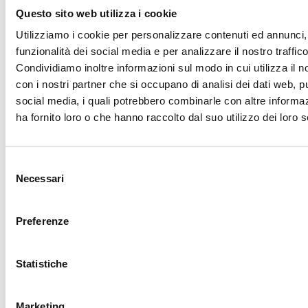
contenuti video di
Questo sito web utilizza i cookie
YouTube sul sito.
Utilizziamo i cookie per personalizzare contenuti ed annunci, 
ytidb::LAST_
YouTube
Memorizza le
Persiste
funzionalità dei social media e per analizzare il nostro traffico
RESULT_EN
preferenze del lettore
nte
Condividiamo inoltre informazioni sul modo in cui utilizza il no
TRY_KEY
video dell'utente
con i nostri partner che si occupano di analisi dei dati web, pu
usando il video
social media, i quali potrebbero combinarle con altre informa
YouTube incorporato
ha fornito loro o che hanno raccolto dal suo utilizzo dei loro s
YtIdbMeta#d
YouTube
Utilizzato per tracciare
Persiste
atabases
l'interazione dell'utente
nte
con i contenuti
Selezione
incorporati.
Necessari
del
consenso
Preferenze
Non classificati (2)
I cookie non classificati sono i cookie che sono in fase di
classificazione, insieme ai fornitori di cookie individuali.
Statistiche
Durata
massima
Marketing