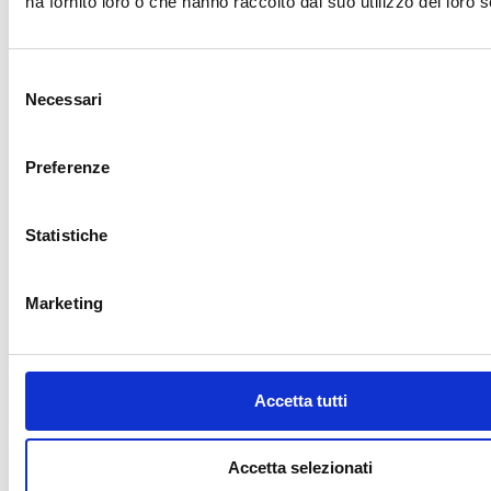
ha fornito loro o che hanno raccolto dal suo utilizzo dei loro s
Consigliere – in rappresentanza dei Comuni
Selezione
ENRICO CANGINI
Necessari
del
Consigliere – in rappresentanza dei Comuni
consenso
Preferenze
MANUEL CAVALLI
Consigliere – in rappresentanza dei Comuni
Statistiche
ROSINDO GUAGNELLI
Marketing
Presidente del Collegio dei Revisori (facente
funzione)
Accetta tutti
FOSCHI RICCARDO
Membro del collegio dei Revisori
Accetta selezionati