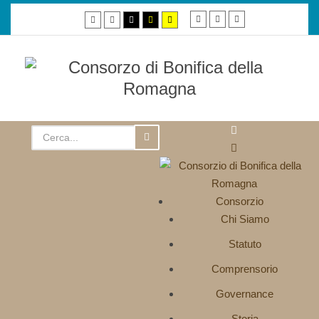
Smaller
Default
Larger
Default
Night
High
High
High
font
font
font
mode
mode
contrast
contrast
contrast
black/white
black/yellow
yellow/black
mode.
mode.
mode.
Consorzio
Chi Siamo
Statuto
Comprensorio
Governance
Storia