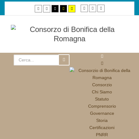
Smaller
Default
Larger
Default
Night
High
High
High
font
font
font
mode
mode
contrast
contrast
contrast
black/white
black/yellow
yellow/black
mode.
mode.
mode.
Consorzio
Chi Siamo
Statuto
Comprensorio
Governance
Storia
Certificazioni
PNRR