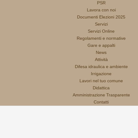
PSR
Lavora con noi
Documenti Elezioni 2025
Servizi
Servizi Online
Regolamenti e normative
Gare e appalti
News
Attività
Difesa idraulica e ambiente
Irrigazione
Lavori nel tuo comune
Didattica
Amministrazione Trasparente
Contatti