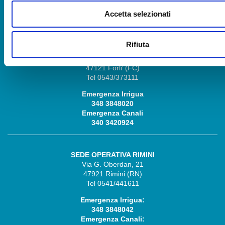
Emergenza Canali
Accetta selezionati
348 3848028
Rifiuta
SEDE OPERATIVA FORLÌ
Via P. Bonoli, 11
47121 Forli’ (FC)
Tel 0543/373111
Emergenza Irrigua
348 3848020
Emergenza Canali
340 3420924
SEDE OPERATIVA RIMINI
Via G. Oberdan, 21
47921 Rimini (RN)
Tel 0541/441611
Emergenza Irrigua:
348 3848042
Emergenza Canali: