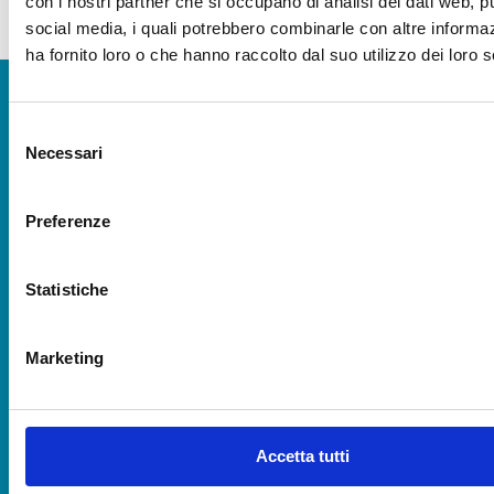
con i nostri partner che si occupano di analisi dei dati web, pu
social media, i quali potrebbero combinarle con altre informa
ha fornito loro o che hanno raccolto dal suo utilizzo dei loro s
Selezione
SEDE LEGALE CESENA
Necessari
del
Via R. Lambruschini, 195
47521 Cesena (FC)
consenso
Tel 0547/327410
Preferenze
Emergenza Irrigua:
349 5225016
Emergenza Canali
Statistiche
349 5225015
Marketing
SEDE AMM.VA RAVENNA
Via Angelo Mariani, 26
48121 Ravenna (RA)
Tel 0544/249811
Accetta tutti
Emergenza Irrigua
348 3848030