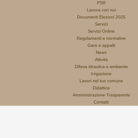
PSR
Lavora con noi
Documenti Elezioni 2025
Servizi
Servizi Online
Regolamenti e normative
Gare e appalti
News
Attività
Difesa idraulica e ambiente
Irrigazione
Lavori nel tuo comune
Didattica
Amministrazione Trasparente
Contatti