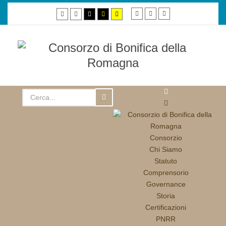
Smaller
Default
Larger
Default
Night
High
High
High
font
font
font
mode
mode
contrast
contrast
contrast
black/white
black/yellow
yellow/black
mode.
mode.
mode.
Consorzio
Chi Siamo
Statuto
Comprensorio
Governance
Storia
Certificazioni
PNRR