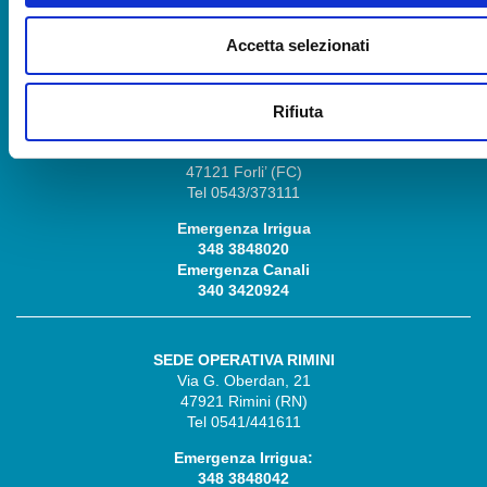
348 3848030
Emergenza Canali
Accetta selezionati
348 3848028
Rifiuta
SEDE OPERATIVA FORLÌ
Via P. Bonoli, 11
47121 Forli’ (FC)
Tel 0543/373111
Emergenza Irrigua
348 3848020
Emergenza Canali
340 3420924
SEDE OPERATIVA RIMINI
Via G. Oberdan, 21
47921 Rimini (RN)
Tel 0541/441611
Emergenza Irrigua:
348 3848042