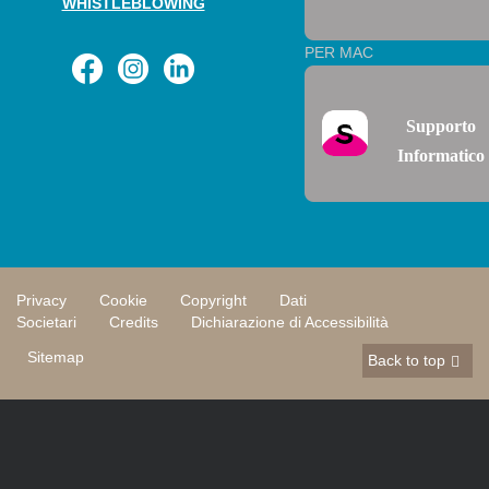
WHISTLEBLOWING
PER MAC
Supporto
Informatico
Privacy
Cookie
Copyright
Dati
Societari
Credits
Dichiarazione di Accessibilità
Sitemap
Back to top