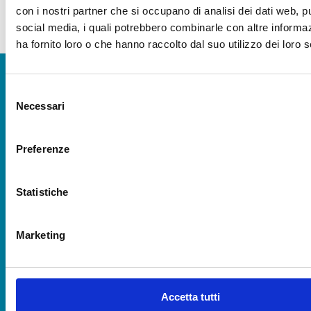
con i nostri partner che si occupano di analisi dei dati web, pu
social media, i quali potrebbero combinarle con altre informa
ha fornito loro o che hanno raccolto dal suo utilizzo dei loro s
Selezione
SEDE LEGALE CESENA
Necessari
del
Via R. Lambruschini, 195
consenso
47521 Cesena (FC)
Tel 0547/327410
Preferenze
Emergenza Irrigua:
349 5225016
Emergenza Canali
Statistiche
349 5225015
Marketing
SEDE AMM.VA RAVENNA
Via Angelo Mariani, 26
48121 Ravenna (RA)
Tel 0544/249811
Accetta tutti
Emergenza Irrigua